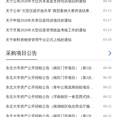
关于公布2026年大仪共享基金支持培训项目的通知
06-18
关于公布“大型仪器开放共享”典型案例大赛评选结果...
05-15
关于申报2026年共享仪器培训项目的通知
03-27
关于开展2026年大型仪器管理效益考核工作的通知
03-23
关于材料类物资管理平台正式上线的通知
03-18
采购项目公告
东北大学房产公开招租公告（南区门市项目）（第1次...
06-30
东北大学房产公开招租公告（南区门市项目）（第2次...
06-29
东北大学房产公开招租公告（青年公寓底商招租项目）...
06-22
东北大学房产公开招租公告（浑南校区一食堂西式快餐...
06-22
东北大学房产公开招租公告（南湖校区电信营业厅服务...
06-22
东北大学房产公开招租公告（南区门市项目）（第1次...
06-22