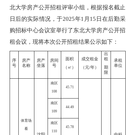
北大学房产公开招租评审小组，根据报名截止
日后的实际情况，于
202
5
年
1月1
5
日在后勤采
购招标中心会议室举行了东北大学房产公开招
租会议，现将本次公开招租结果公示如下：
出
面积
成交租金
租
序
房产
房产
房间
承租
号
名称
坐落
号
单位
（㎡）
（元
/年）
期
限
南区
45.71
108
南区
44.49
109
体育场
南区
45.78
看
110
沈阳
中科