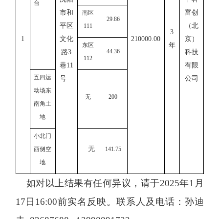
台
市和
富创
南区
29.86
平区
（北
111
3
1
文化
2
10000.00
京）
东区
年
44.36
路
3
科技
112
巷11
有限
五四运
号
公司
动场东
无
200
南角土
地
小北门
无
西侧空
141.75
地
如对以上结果有任何异议，请于
202
5
年
1月
1
7
日
16:00前实名反映。联系人及电话：
孙迪