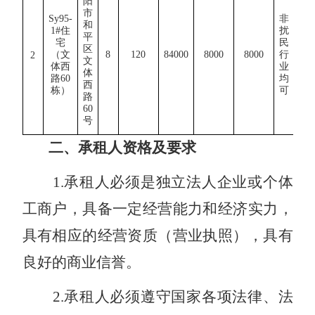
阳
市
Sy95-
非
和
1
#住
扰
平
宅
民
区
3
（文
8
120
84000
8000
8000
行
2
文
年
体西
业
体
路6
0
均
西
栋）
可
路
6
0
号
二、承租人资格及要求
1
.
承租人必须是独立法人企业或个体
工商户，具备一定经营能力和经济实力，
具有相应的经营资质（营业执照），具有
良好的商业信誉。
2
.
承租人必须遵守国家各项法律、法