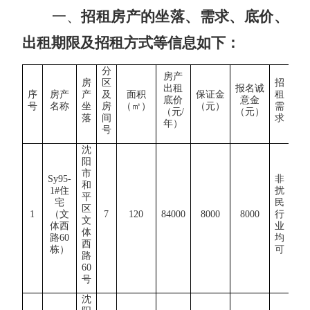
一、
招租房产的坐落、需求、底价、
出租期限及招租方式等信息如下：
分
房产
房
区
招
出
出租
报名诚
序
房产
产
及
面积
保证金
租
租
底价
意金
号
名称
坐
房
（
㎡）
（元）
需
期
（元
/
（元）
落
间
求
限
年）
号
沈
阳
市
Sy95-
非
和
1
#住
扰
平
宅
民
区
3
1
（文
7
120
84000
8000
8000
行
文
年
体西
业
体
路6
0
均
西
栋）
可
路
6
0
号
沈