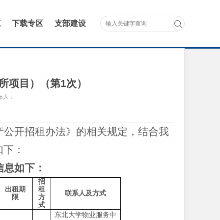
范
下载专区
支部建设
所项目）（第1次）
布人：
产公开招租办法》的相关规定，结合我
如下：
信息如下：
招
出租期
租
联系人及方式
限
方
式
东北大学物业服务中