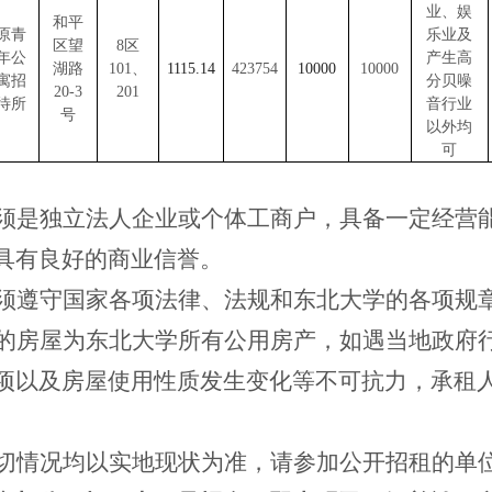
业、娱
和平
原青
乐业及
区望
8区
年公
产生高
湖路
101、
1115.14
423754
10000
10000
寓招
分贝噪
20-3
201
待所
音行业
号
以外均
可
须是独立法人企业或个体工商户，具备一定经营
具有良好的商业信誉。
须遵守国家各项法律、法规和东北大学的各项规
的房屋为东北大学所有公用房产，如遇当地政府
项以及房屋使用性质发生变化等不可抗力，承租
。
切情况均以实地现状为准，请参加公开招租的单