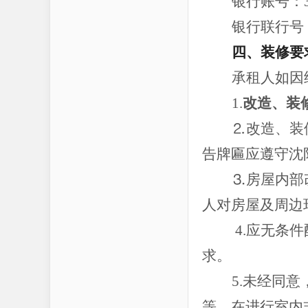
银行账号：
银行联行号
四、装修要
承租人如因
1.
改造、装
⒉改造、装
告牌匾应遵守沈
⒊房屋内部
人对房屋及周边
4.应无条
求。
5.未经同
等。在进行室内