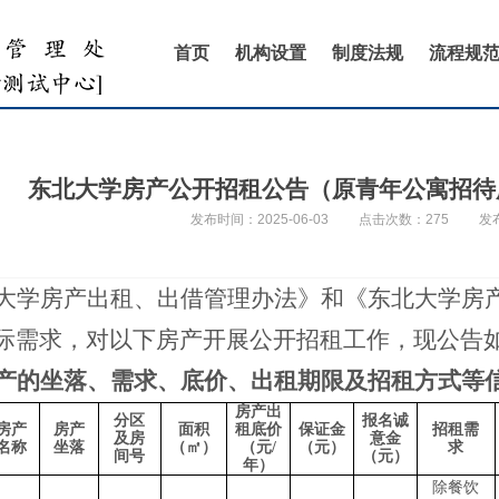
首页
机构设置
制度法规
流程规
东北大学房产公开招租公告（原青年公寓招待
发布时间：2025-06-03
点击次数：
275
发
大学房产出租、出借管理办法》和《东北大学房
际需求，对以下房产开展公开招租工作，现公告
产的坐落、需求、底价、出租期限及招租方式等
房产出
分区
报名诚
房产
房产
面积
租底价
保证金
招租需
及房
意金
名称
坐落
（㎡）
（元
/
（元）
求
间号
（元）
年）
除餐饮