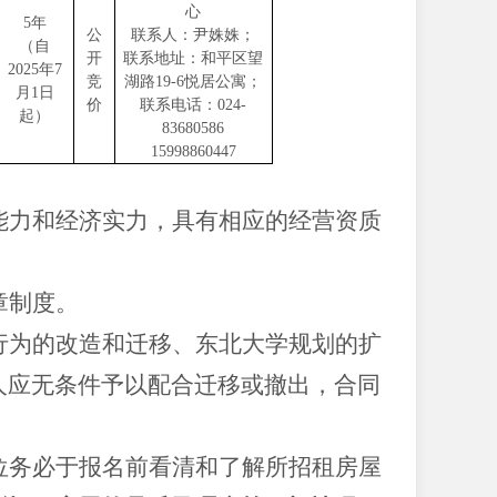
心
5年
公
联系人：尹姝姝；
（自
开
联系地址：和平区望
2025年7
竞
湖路
19-6悦居公寓；
月1日
价
联系电话：
024-
起）
83680586
15998860447
能力和经济实力，具有相应的经营资质
章制度。
行为的改造和迁移、东北大学规划的扩
人应无条件予以配合迁移或撤出，合同
位务必于报名前看清和了解所招租房屋