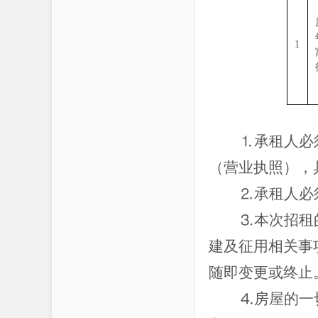
1
⒈承租人必
（营业执照），
⒉承租人必
⒊本次招租
建及征用相关事
随即变更或终止
⒋房屋的一