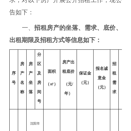
告如下：
一、
招租房产的坐落、需求、底价、
出租期限及招租方式等信息如下：
分
房产出
房
房
区
招
出
报名诚
面积
租底价
序
产
产
及
保证金
租
租
意金
号
名
坐
房
（元）
需
期
（㎡）
（元
/
（元）
称
落
间
求
限
年）
号
沈阳市