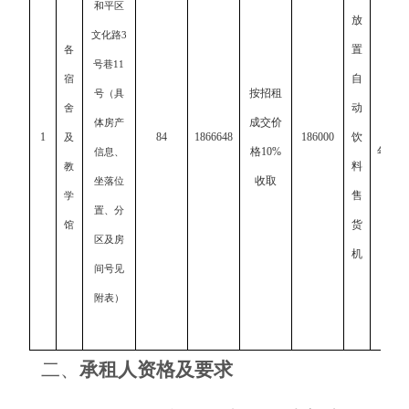
和平区
放
文化路
3
置
各
号巷
11
自
宿
按招租
号
（具
动
舍
成交价
3
体房产
1
84
1866648
186000
饮
及
格
10%
年
信息
、
料
教
收取
坐落位
售
学
置、分
货
馆
区及房
机
间号
见
附表
）
二、
承租人资格及要求