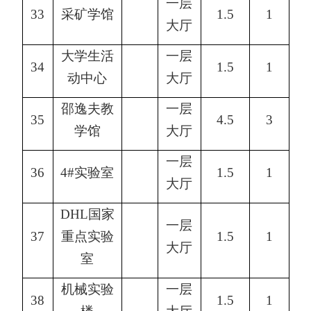
一层
33
采矿学馆
1.5
1
大厅
大学生活
一层
34
1.5
1
动中心
大厅
邵逸夫教
一层
35
4.5
3
学馆
大厅
一层
36
4#实验室
1.5
1
大厅
DHL国家
一层
37
重点实验
1.5
1
大厅
室
机械实验
一层
38
1.5
1