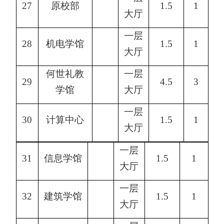
27
原校部
1.5
1
大厅
一层
28
机电学馆
1.5
1
大厅
何世礼教
一层
29
4.5
3
学馆
大厅
一层
30
计算中心
1.5
1
大厅
一层
31
信息学馆
1.5
1
大厅
一层
32
建筑学馆
1.5
1
大厅