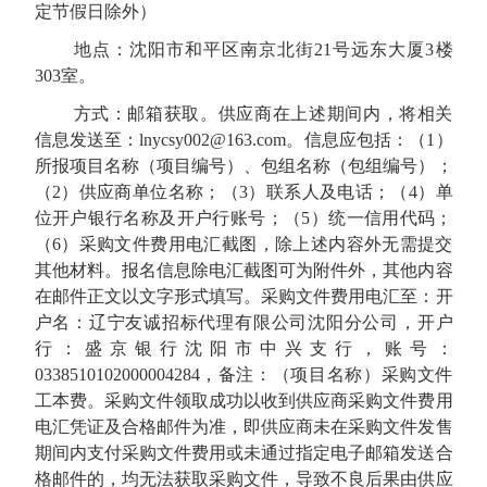
定节假日除外）
地点：沈阳市和平区南京北街
21号远东大厦3楼
303室。
方式：邮箱获取。供应商在上述期间内，将相关
信息发送至：
lnycsy002@163.com。信息应包括：（1）
所报项目名称（项目编号）、包组名称（包组编号）；
（2）供应商单位名称；（3）联系人及电话；（4）单
位开户银行名称及开户行账号；（5）统一信用代码；
（6）采购文件费用电汇截图，除上述内容外无需提交
其他材料。报名信息除电汇截图可为附件外，其他内容
在邮件正文以文字形式填写。采购文件费用电汇至：开
户名：辽宁友诚招标代理有限公司沈阳分公司，开户
行：盛京银行沈阳市中兴支行，账号：
0338510102000004284，备注：（项目名称）采购文件
工本费。采购文件领取成功以收到供应商采购文件费用
电汇凭证及合格邮件为准，即供应商未在采购文件发售
期间内支付采购文件费用或未通过指定电子邮箱发送合
格邮件的，均无法获取采购文件，导致不良后果由供应