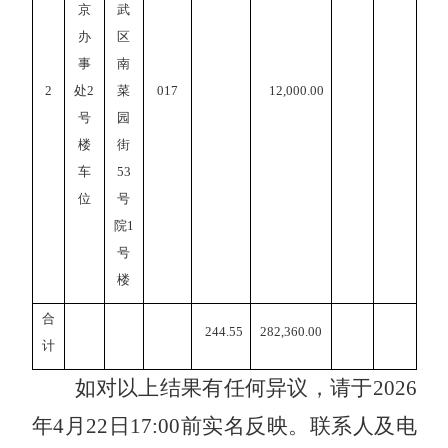
京
武
办
区
事
南
2
处
2
菜
017
12,000.00
号
园
楼
街
车
53
位
号
院1
号
楼
合
244.55
282,360.00
计
如对以上结果有任何异议，请于
202
6
年
4
月
22
日
17:00前实名反映。联系人及电