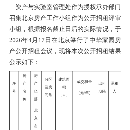
资产与实验室管理处作为授权承办部门
召集北京房产工作小组作为公开招租评审
小组，根据报名截止日后的实际情况
，于
202
6
年
4
月
17
日
在北京
举行
了
中华家园
房
产公开招租
会议，
现将本次公开招租结果
公示如下：
房
房
分区
建筑面
成交租金
序
产
产
出租
承租
及房
积
号
名
坐
期限
人
（元
/年）
间号
（㎡）
称
落
北
京
市