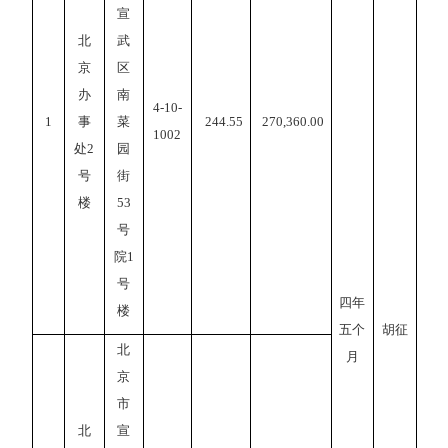
宣
北
武
京
区
办
南
4-10-
1
事
菜
244.55
270,360.00
1002
处
2
园
号
街
楼
53
号
院1
号
四年
楼
五个
胡征
北
月
京
市
北
宣