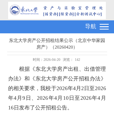
导航
东北大学房产公开招租结果公示（北京中华家园
房产）（20260420）
时间：2026-04-20
浏览：
142
根据《东北大学房产出租、出借管理
办法》和《东北大学房产公开招租办法》
的相关要求，我校于
202
6
年
4
月
2
日至
202
6
年
4
月
9
日
、
202
6
年
4
月
10
日至
202
6
年
4
月
16
日发布了公开招租公告。