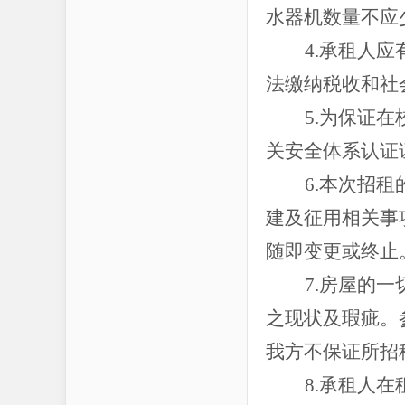
水器机数量不应
4.承租人
法缴纳税收和社
5.为保证
关安全体系认证
6.本次招
建及征用相关事
随即变更或终止
7.房屋的
之现状及瑕疵。
我方不保证所招
8.承租人