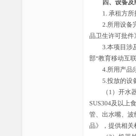
四、设备及
1. 承租
2.所用设
品卫生许可批件
3.本项目
部“教育移动互
4.所用产
5.投放的
（
1）开水
SUS304及
管、出水嘴、波
品》，提供相关