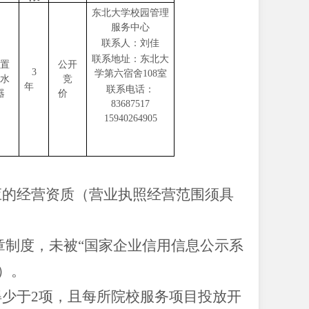
东北大学校园管理
服务中心
联系人：刘佳
联系地址：东北大
置
公开
3
学第六宿舍
108室
水
竞
年
联系电话：
器
价
83687517
15940264905
应的经营资质（营业执照经营范围须具
章制度，未被“国家企业信用信息公示系
）。
得少于2项，且每所院校服务项目投放开