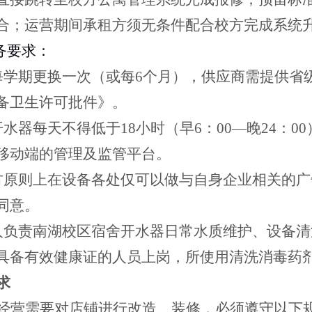
合；运营期间承租方须无条件配合校方完成系统
务要求：
每学期更换一次（或每6个月），供应商需提供省
备卫生许可批件》。
开水器每天不得低于18小时（早6：00—晚24：
移动端的管理及监管平台。
方原则上在设备各处仅可以做与自身企业相关的
同意。
人负责南湖校区宿舍开水器日常水质维护、设备
具备有效健康证的人员上岗，所使用清洗消毒药
求
经营需要对店铺进行改造、装修，必须遵守以下