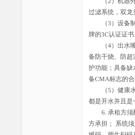
（
2）机器
过滤系统，双龙
（
3）设备
牌的3C认证证书
（
4）出水
备防干烧、防超
护功能；具备缺
备CMA标志的
（
5）健康
都是开水并且是
6. 承租
方承担； 系统
维码，师生扫码