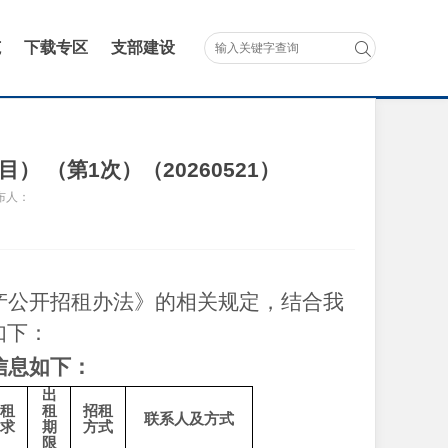
范
下载专区
支部建设
（第1次）（20260521）
布人：
产公开招租办法》的相关规定，结合我
如下：
信息如下：
出
租
租
招租
联系人及方式
求
期
方式
限