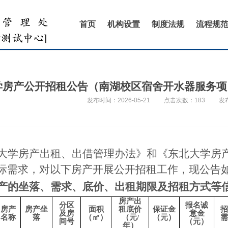
首页
机构设置
制度法规
流程规
房产公开招租公告（南湖校区宿舍开水器服务项目） 
发布时间：2026-05-21
点击次数：
183
发
大学房产出租、出借管理办法》和《东北大学房
际需求，对以下房产开展公开招租工作，现公告
产的坐落、需求、底价、出租期限及招租方式等
房产出
分区
报名诚
房产
房产坐
面积
租底价
保证金
招
及房
意金
名称
落
（㎡）
（元
/
（元）
需
间号
（元）
年）