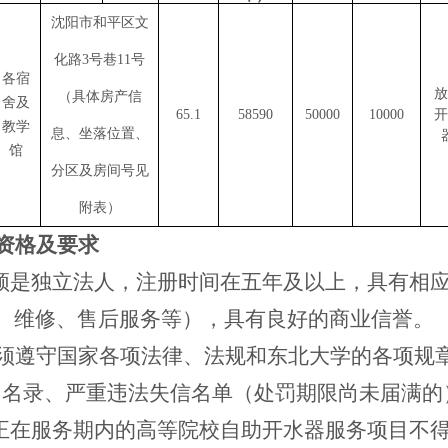
沈阳市和平区文
化路
3号巷11号
各宿
放
（具体房产信
舍及
65.1
58590
50000
10000
开
教学
息、坐落位置、
馆
分区及房间号见
附表）
资格及要求
必须是独立法人，注册时间在五年及以上，具有相
、维修、售后服务等），具有良好的商业信誉。
须遵守国家各项法律、法规和东北大学的各项规
常名录、严重违法失信名单（处罚期限尚未届满的
有正在服务期内的高等院校自助开水器服务项目不