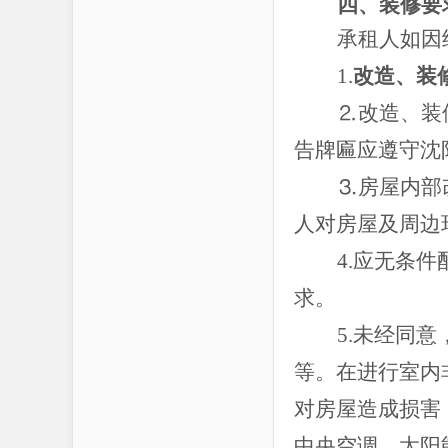
四、装修要
承租人如因
1.
改造、装
⒉改造、装
告牌匾应遵守沈
⒊房屋内部
人对房屋及周边
4.应无条
求。
5.未经同
等。在进行室内
对房屋造成损害
中央空调、太阳