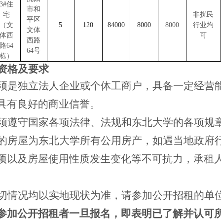
3#住
市和
宅
非扰民
平区
（文
5
120
84000
8000
8000
行业均
文体
体西
可
西路
路64
64号
栋）
资格及要求
须是独立法人企业或个体工商户，具备一定经营
具有良好的商业信誉。
须遵守国家各项法律、法规和东北大学的各项规
的房屋为东北大学所有公用房产，如遇当地政府
项以及房屋使用性质发生变化等不可抗力，承租
。
切情况均以实地现状为准，请参加公开招租的单
参加公开招租者一旦报名，即表明已了解并认可