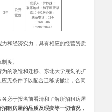
联系人：尹姝姝；
联系地址：和平区望湖
公开
3年
路
19-6悦居公寓；
竞价
联系电话：
024-
83680586
15998860447
能力和经济实力，具有相应的经营资质
章制度。
行为的改造和迁移、东北大学规划的扩
人应无条件予以配合迁移或撤出，合同
位务必于报名前看清和了解所招租房屋
所招租房屋的品质及瑕疵等一切情况，