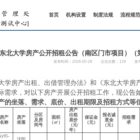
首页
机构设置
制度法规
流程规
东北大学房产公开招租公告（南区门市项目）（第2次
发布时间：2026-05-28
点击次数：
129
发
大学房产出租、出借管理办法》和《东北大学房
际需求，对以下房产开展公开招租工作，现公告
产的坐落、需求、底价、出租期限及招租方式等
房产
分区
出租
报名诚
房产
房产
面积
保证金
招租需
及房
底价
意金
名称
坐落
（㎡）
（元）
求
间号
（元
/
（元）
年）
Sy95-
沈阳