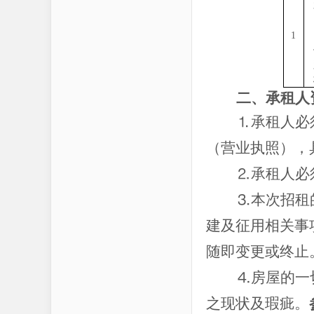
1
二、承租人
⒈承租人必
（营业执照），
⒉承租人必
⒊本次招租
建及征用相关事
随即变更或终止
⒋房屋的一
之现状及瑕疵。