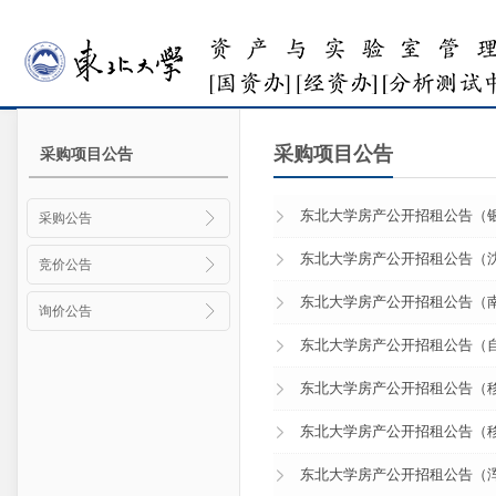
采购项目公告
采购项目公告
东北大学房产公开招租公告（银行
采购公告
东北大学房产公开招租公告（沈河
竞价公告
东北大学房产公开招租公告（南区
询价公告
东北大学房产公开招租公告（自动
东北大学房产公开招租公告（移动
东北大学房产公开招租公告（移动
东北大学房产公开招租公告（浑南