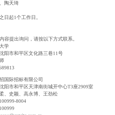
、陶天琦
之日起
1个工作日。
内容提出询问，请按以下方式联系。
大学
沈阳市和平区文化路三巷
11
号
师
689813
招国际招标有限公司
沈阳市和平区天津南街城开中心
T3
座
2909
室
柔、史颖、
高永博
、
王劲松
100999-8004
100999